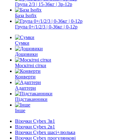
Група 2/3 | 15-36кг | 3р-12р
База Isofix
Група 0+/1/2/3 | 0-36кг | 0-12р
Сумки
Дощовики
Москітні сітки
Конверти
Адаптери
Підстаканники
Інше
Візочки Cybex 3в1
Візочки Cybex 2в1
Візочки Cybex шасі+люлька
Візочки Cybex прогулянкові