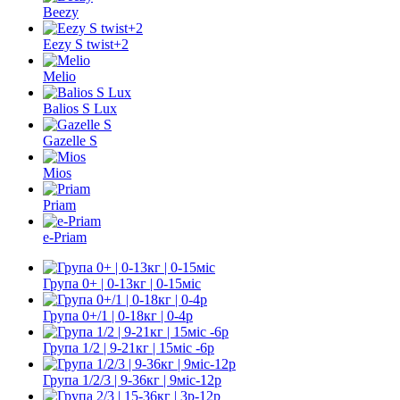
Beezy
Eezy S twist+2
Melio
Balios S Lux
Gazelle S
Mios
Priam
e-Priam
Група 0+ | 0-13кг | 0-15міс
Група 0+/1 | 0-18кг | 0-4р
Група 1/2 | 9-21кг | 15міс -6р
Група 1/2/3 | 9-36кг | 9міс-12р