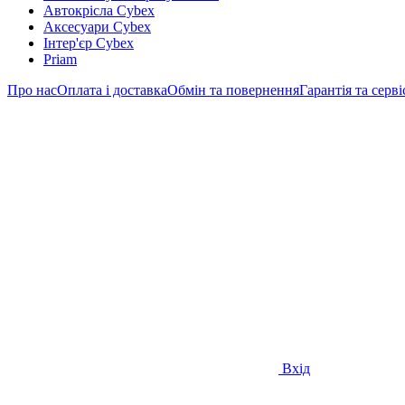
Автокрісла Cybex
Аксесуари Cybex
Інтер'єр Cybex
Priam
Про нас
Оплата і доставка
Обмін та повернення
Гарантія та серві
Вхід