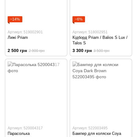
−14%
−6%
Артикул: 519002901
Артикул: 518002951
Лижі Priam
Кідборд Priam / Balios S Lux /
Talos S
2 500 грн
3 300 грн
2 900 грн
3 500 грн
Артикул: 520004317
Артикул: 522003495
Парасолька
Бампер для коляски Coya