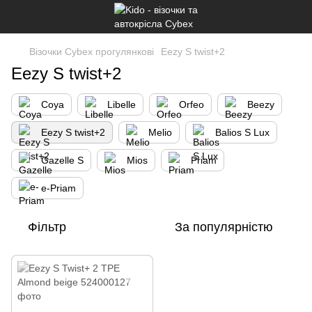
Візочки Cybex прогулянкові
Eezy S twist+2
Eezy S twist+2
Coya
Libelle
Orfeo
Beezy
Eezy S twist+2
Melio
Balios S Lux
Gazelle S
Mios
Priam
e-Priam
Фільтр
За популярністю