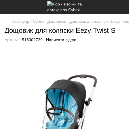
Аксесуари Cybex
Дощовики
Дощовик для коляски Eezy Twis
Дощовик для коляски Eezy Twist S
Артикул:
518002729
Написати відгук