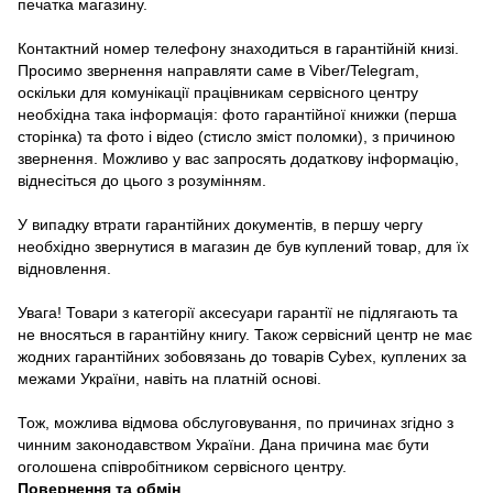
печатка магазину.
Контактний номер телефону знаходиться в гарантійній книзі.
Просимо звернення направляти саме в Viber/Telegram,
оскільки для комунікації працівникам сервісного центру
необхідна така інформація: фото гарантійної книжки (перша
сторінка) та фото і відео (стисло зміст поломки), з причиною
звернення. Можливо у вас запросять додаткову інформацію,
віднесіться до цього з розумінням.
У випадку втрати гарантійних документів, в першу чергу
необхідно звернутися в магазин де був куплений товар, для їх
відновлення.
Увага! Товари з категорії аксесуари гарантії не підлягають та
не вносяться в гарантійну книгу. Також сервісний центр не має
жодних гарантійних зобовязань до товарів Cybex, куплених за
межами України, навіть на платній основі.
Тож, можлива відмова обслуговування, по причинах згідно з
чинним законодавством України. Дана причина має бути
оголошена співробітником сервісного центру.
Повернення та обмін