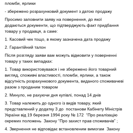
пломби, ярлики
- збережено розрахунковий документ з датою продажу
Просимо заповнити заяву на повернення, до якої
додаються документи, що підтверджують факт придбання
товару у продавця, а саме:
1. Касовий чек тощо, в якому зазначена дата продажу
2. Гарантійний талон
Після розгляду заяви вам можуть відмовити у поверненні
товару у таких випадках:
1. Товар використовувався і не збережено його товарний
вигляд, споживчі властивості, пломби, ярлики, а також
відсутність розрахункового документа, виданого споживачеві
разом з проданим товаром
2. Минуло, не рахуючи дня купівлі, понад 14 днів
3. Товар належить до одного із видів товару, який
представлений у додатку 3 до
постанови Кабінету Міністрів
України від 19 березня 1994 року № 172
“Про реалізацію
окремих положень
Закону “Про захист прав споживачів”
;
4. Звернення не відповідає встановленим вимогам
Закону