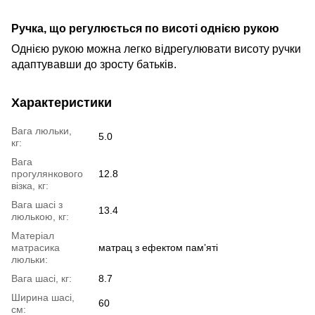
Ручка, що регулюється по висоті однією рукою
Однією рукою можна легко відрегулювати висоту
ручки
адаптува
вши
до
з
росту батьків.
Характеристики
Вага люльки,
5.0
кг:
Вага
прогулянкового
12.8
візка, кг:
Вага шасі з
13.4
люлькою, кг:
Матеріал
матрасика
матрац з ефектом пам’яті
люльки:
Вага шасі, кг:
8.7
Ширина шасі,
60
см: