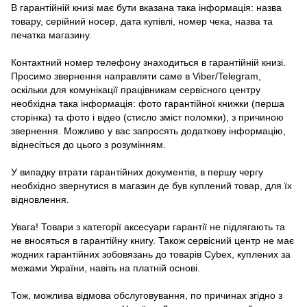
В гарантійній книзі має бути вказана така інформація: назва
товару, серійний носер, дата купівлі, номер чека, назва та
печатка магазину.
Контактний номер телефону знаходиться в гарантійній книзі.
Просимо звернення направляти саме в Viber/Telegram,
оскільки для комунікації працівникам сервісного центру
необхідна така інформація: фото гарантійної книжки (перша
сторінка) та фото і відео (стисло зміст поломки), з причиною
звернення. Можливо у вас запросять додаткову інформацію,
віднесіться до цього з розумінням.
У випадку втрати гарантійних документів, в першу чергу
необхідно звернутися в магазин де був куплений товар, для їх
відновлення.
Увага! Товари з категорії аксесуари гарантії не підлягають та
не вносяться в гарантійну книгу. Також сервісний центр не має
жодних гарантійних зобовязань до товарів Cybex, куплених за
межами України, навіть на платній основі.
Тож, можлива відмова обслуговування, по причинах згідно з