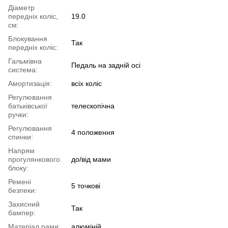
Діаметр
передніх коліс,
19.0
см:
Блокування
Так
передніх коліс:
Гальмівна
Педаль на задній осі
система:
Амортизація:
всіx коліс
Регулювання
батьківської
телескопічна
ручки:
Регулювання
4 положення
спинки:
Напрям
прогулянкового
до/від мами
блоку:
Ремені
5 точкові
безпеки:
Захисний
Так
бампер:
Матеріал рами:
алюміній