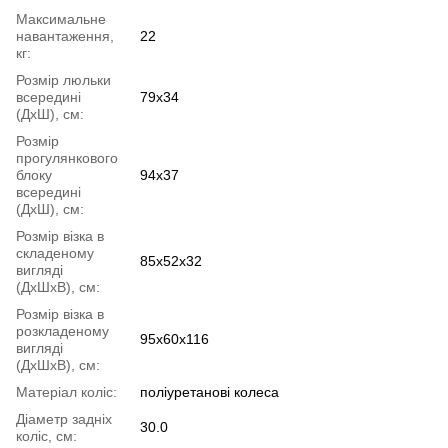
Максимальне
навантаження,
22
кг:
Розмір люльки
всередині
79x34
(ДхШ), см:
Розмір
прогулянкового
блоку
94x37
всередині
(ДхШ), см:
Розмір візка в
складеному
85x52x32
вигляді
(ДхШхВ), см:
Розмір візка в
розкладеному
95x60x116
вигляді
(ДхШхВ), см:
Матеріал коліс:
поліуретанові колеса
Діаметр задніх
30.0
коліс, см: