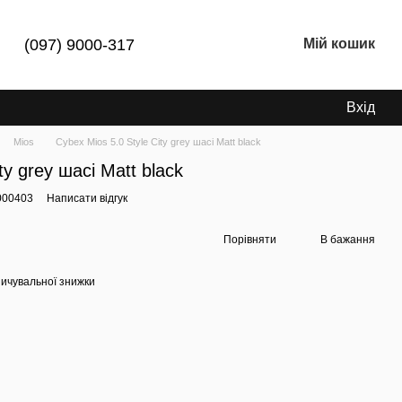
(097) 9000-317
Мій кошик
Вхід
Mios
Cybex Mios 5.0 Style City grey шасі Matt black
ty grey шасі Matt black
000403
Написати відгук
Порівняти
В бажання
ичувальної знижки