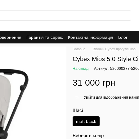
повернення
Гарантія та сервіс
Контактна інформація
Блог
Головна
Візочки Cybex прогулянкові
Cybex Mios 5.0 Style Ci
На складі
Артикул: 526000277-526
31 000 грн
Увійти
для відображення накоп
%
Шасі
matt black
Виберіть колір