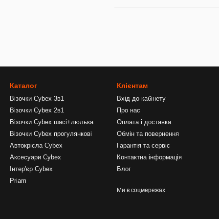
Каталог
Клієнтам
Візочки Cybex 3в1
Вхід до кабінету
Візочки Cybex 2в1
Про нас
Візочки Cybex шасі+люлька
Оплата і доставка
Візочки Cybex прогулянкові
Обмін та повернення
Автокрісла Cybex
Гарантія та сервіс
Аксесуари Cybex
Контактна інформація
Інтер'єр Cybex
Блог
Priam
Ми в соцмережах