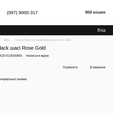
(097) 9000-317
Мій кошик
Вхід
Mios
Cybex Mios 4.0 Sepia Black шасі Rose Gold
lack шасі Rose Gold
2525-523000865
Написати відгук
Порівняти
В бажання
ичувальної знижки