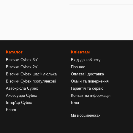
Каталог
Клієнтам
Візочки Cybex 3в1
Вхід до кабінету
Візочки Cybex 2в1
Про нас
Візочки Cybex шасі+люлька
Оплата і доставка
Візочки Cybex прогулянкові
Обмін та повернення
Автокрісла Cybex
Гарантія та сервіс
Аксесуари Cybex
Контактна інформація
Інтер'єр Cybex
Блог
Priam
Ми в соцмережах