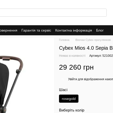
повернення
Гарантія та сервіс
Контактна інформація
Блог
Головна
Візочки Cybex прогулянкові
Cybex Mios 4.0 Sepia B
Немає в наявності
Артикул: 52100
29 260 грн
Увійти
для відображення накоп
%
Шасі
rosegold
Виберіть колір