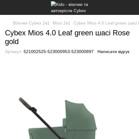
Візочки Cybex 2в1
Mios 2в1
Cybex Mios 4.0 Leaf green шасі 
Cybex Mios 4.0 Leaf green шасі Rose
gold
Артикул:
521002525-523000953-523000897
Написати відгук