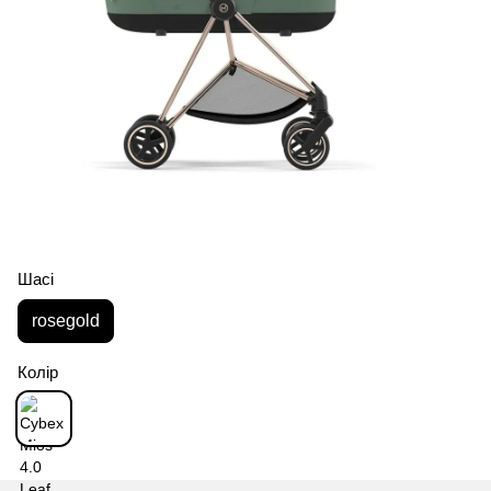
Шасі
rosegold
Колір