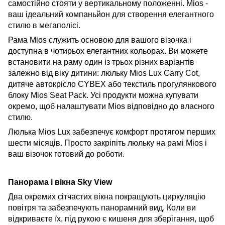
самостійно стояти у вертикальному положенні. Mios -
ваш ідеальний компаньйон для створення елегантного
стилю в мегаполісі.
Рама Mios служить основою для вашого візочка і
доступна в чотирьох елегантних кольорах. Ви можете
встановити
на раму один із трьох різних варіантів
залежно від віку дитини: люльку Mios Lux Carry Cot,
дитяче автокрісло CYBEX або текстиль прогулянкового
блоку Mios Seat Pack. Усі продукти можна купувати
окремо, щоб налаштувати Mios відповідно до власного
стилю.
Люлька
Mios Lux забезпечує комфорт протягом перших
шести місяців. Просто закріпіть люльку на рамі Mios і
ваш візочок готовий до роботи.
Панорама і вікна Sky View
Два окремих сітчастих вікна покращують циркуляцію
повітря та забезпечують панорамний вид. Коли ви
відкриваєте їх, під рукою є кишеня для зберігання, щоб