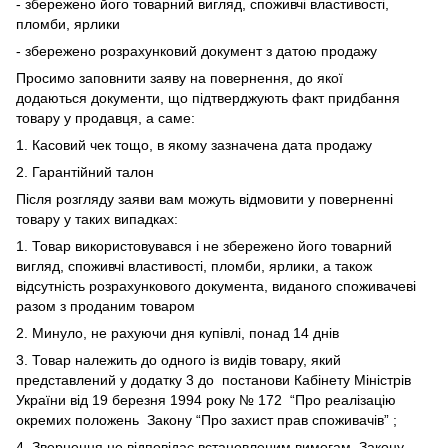
- збережено його товарний вигляд, споживчі властивості,
пломби, ярлики
- збережено розрахунковий документ з датою продажу
Просимо заповнити заяву на повернення, до якої
додаються документи, що підтверджують факт придбання
товару у продавця, а саме:
1. Касовий чек тощо, в якому зазначена дата продажу
2. Гарантійний талон
Після розгляду заяви вам можуть відмовити у поверненні
товару у таких випадках:
1. Товар використовувався і не збережено його товарний
вигляд, споживчі властивості, пломби, ярлики, а також
відсутність розрахункового документа, виданого споживачеві
разом з проданим товаром
2. Минуло, не рахуючи дня купівлі, понад 14 днів
3. Товар належить до одного із видів товару, який
представлений у додатку 3 до
постанови Кабінету Міністрів
України від 19 березня 1994 року № 172
“Про реалізацію
окремих положень
Закону “Про захист прав споживачів”
;
4. Звернення не відповідає встановленим вимогам
Закону