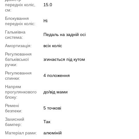
передніх коліс,
15.0
см:
Блокування
Ні
передніх коліс:
Гальмівна
Педаль на задній осі
система:
Амортизація:
всіx коліс
Регулювання
батьківської
згинається під кутом
ручки:
Регулювання
4 положення
спинки:
Напрям
прогулянкового
до/від мами
блоку:
Ремені
5 точкові
безпеки:
Захисний
Так
бампер:
Матеріал рами:
алюміній