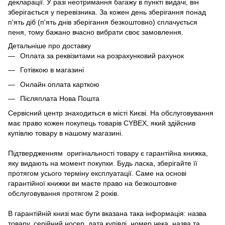
декларації. У разі неотримання багажу в пункті видачі, він
зберігається у перевізника. За кожен день зберігання понад
п'ять діб (п'ять днів зберігання безкоштовно) сплачується
пеня, тому бажано вчасно вибрати своє замовлення.
Детальніше про доставку
Оплата за реквізитами на розрахунковий рахунок
Готівкою в магазині
Онлайн оплата карткою
Післяплата Нова Пошта
Сервісний центр знаходиться в місті Києві. На обслуговування
має право кожен покупець товарів СYBEX, який здійснив
купівлю товару в нашому магазині.
Підтвердженням оригінальності товару є гарантійна книжка,
яку видають на момент покупки. Будь ласка, зберігайте її
протягом усього терміну експлуатації. Саме на основі
гарантійної книжки ви маєте право на безкоштовне
обслуговування протягом 2 років.
В гарантійній книзі має бути вказана така інформація: назва
товару, серійний носер, дата купівлі, номер чека, назва та