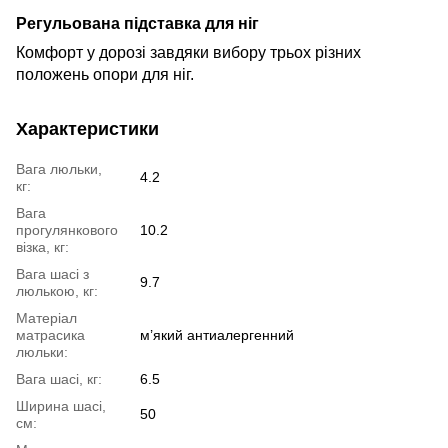
Регульована підставка для ніг
Комфорт у дорозі завдяки вибору трьох різних
положень опори для ніг.
Характеристики
Вага люльки,
4.2
кг:
Вага
прогулянкового
10.2
візка, кг:
Вага шасі з
9.7
люлькою, кг:
Матеріал
матрасика
м’який антиалергенний
люльки:
Вага шасі, кг:
6.5
Ширина шасі,
50
см: