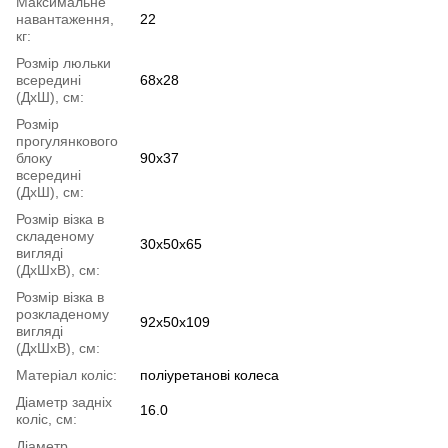
Максимальне
навантаження,
22
кг:
Розмір люльки
всередині
68x28
(ДхШ), см:
Розмір
прогулянкового
блоку
90х37
всередині
(ДхШ), см:
Розмір візка в
складеному
30х50х65
вигляді
(ДхШхВ), см:
Розмір візка в
розкладеному
92х50х109
вигляді
(ДхШхВ), см:
Матеріал коліс:
поліуретанові колеса
Діаметр задніх
16.0
коліс, см:
Діаметр