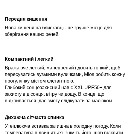
Передня кишення
Нова кишеня на блискавці - це зручне місце для
зберігання ваших речей.
Компактний і легкий
Вражаюче легкий, маневрений і досить тонкий, щоб
пересуватись
вузькими вуличками
, Mios робить кожну
прогулянку містом елегантною.
Глибокий
сонцезахисний навіс XXL UPF50+ для
захисту від сонця, вітру чи дощу. Віконце, що
відкривається, дає змогу слідкувати за малюком.
Дихаюча сітчаста спинка
Утеплююча вставка затишна в холодну погоду. Коли
температура підвищиться, зніміть його, щоб відкрити