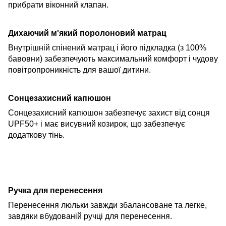
прибрати віконний клапан.
Дихаючий м'який поролоновий матрац
Внутрішній спінений матрац і його підкладка (з 100%
бавовни) забезпечують максимальний комфорт і чудову
повітропроникність для вашої дитини.
Сонцезахисний
капюшон
Сонцезахисний
капюшон
забезпечує захист від сонця
UPF50+ і має висувний козирок, що забезпечує
додаткову тінь.
Ручка для перенесення
Перенесення
люльки
завжди збалансоване та легке
,
завдяки вбудованій ручці для перенесення.