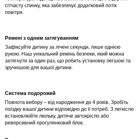
сітчасту спинку, яка забезпечує
додатковий
потік
повітря.
Ремені з одним затягуванням
Зафіксуйте дитину за лічені секунди, лише однією
рукою. Наш унікальний ремінь безпеки, який можна
за
тягнути
за
один раз,
що
робить установку легшою та
зручнішою для вашої дитини.
Система подорожей
Повнота вибору – від народження до
4 років
. Зробіть
поїздку вашої дитини відповідно до її потреб. З легкістю
встановлюйте
люльку
, дитяч
е
автокрісло
або
реверсивн
ий
прогулянковий блок
.