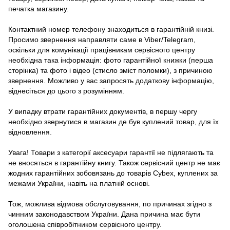
печатка магазину.
Контактний номер телефону знаходиться в гарантійній книзі.
Просимо звернення направляти саме в Viber/Telegram,
оскільки для комунікації працівникам сервісного центру
необхідна така інформація: фото гарантійної книжки (перша
сторінка) та фото і відео (стисло зміст поломки), з причиною
звернення. Можливо у вас запросять додаткову інформацію,
віднесіться до цього з розумінням.
У випадку втрати гарантійних документів, в першу чергу
необхідно звернутися в магазин де був куплений товар, для їх
відновлення.
Увага! Товари з категорії аксесуари гарантії не підлягають та
не вносяться в гарантійну книгу. Також сервісний центр не має
жодних гарантійних зобовязань до товарів Cybex, куплених за
межами України, навіть на платній основі.
Тож, можлива відмова обслуговування, по причинах згідно з
чинним законодавством України. Дана причина має бути
оголошена співробітником сервісного центру.