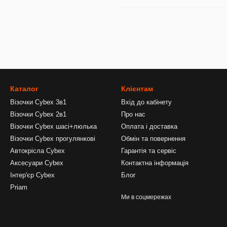
Каталог
Клієнтам
Візочки Cybex 3в1
Вхід до кабінету
Візочки Cybex 2в1
Про нас
Візочки Cybex шасі+люлька
Оплата і доставка
Візочки Cybex прогулянкові
Обмін та повернення
Автокрісла Cybex
Гарантія та сервіс
Аксесуари Cybex
Контактна інформація
Інтер'єр Cybex
Блог
Priam
Ми в соцмережах