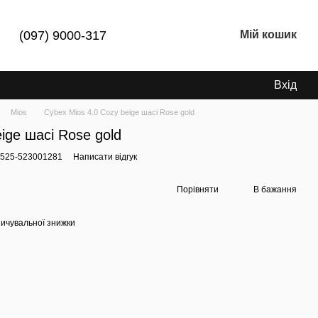
(097) 9000-317
Мій кошик
Вхід
Mios
Cybex Mios 4.0 Cozy beige шасі Rose gold
ige шасі Rose gold
2525-523001281
Написати відгук
Порівняти
В бажання
ичувальної знижки