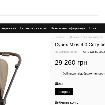
повернення
Гарантія та сервіс
Контактна інформація
Блог
Головна
Візочки Cybex прогулянкові
Cybex Mios 4.0 Cozy be
Немає в наявності
Артикул: 52100
29 260 грн
Увійти
для відображення накоп
%
Шасі
rosegold
Виберіть колір