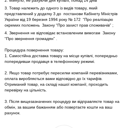
2. Минуло, не рахуючи дня купівлі, понад 14 днів
3. Товар належить до одного із видів товару, який
представлений у додатку 3 до
постанови Кабінету Міністрів
України від 19 березня 1994 року № 172
“Про реалізацію
окремих положень
Закону “Про захист прав споживачів”
;
4. Звернення не відповідає встановленим вимогам
Закону
“Про звернення громадян”
.
Процедура повернення товару:
1. Самостійна доставка товару на місце купівлі, попередньо
попередивши продавця в телефонному режимі.
2. Якщо товар потребує пересилки компаній перевізниками,
оплата виробляється вами відповідно до їх тарифів.
Отриманий товар, на складі нашої компанії, проходить
перевірку на цільність.
3. Після вищезазначених процедур ви відправляєте товар на
обмін, за вашим бажанням або повертаєте кошти на ваш
рахунок.