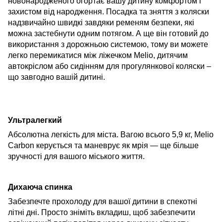
новонародженого огортає вашу дитину комфортом і
захистом від народження. Посадка та зняття з коляски
надзвичайно швидкі завдяки ременям безпеки, які
можна застебнути одним потягом. А ще він готовий до
використання з дорожньою системою, тому ви можете
легко перемикатися між ліжечком Melio, дитячим
автокріслом або сидінням для прогулянкової коляски –
що завгодно вашій дитині.
Ультралегкий
Абсолютна легкість для міста. Вагою всього 5,9 кг, Melio
Carbon керується та маневрує як мрія — ще більше
зручності для вашого міського життя.
Дихаюча спинка
Забезпечте прохолоду для вашої дитини в спекотні
літні дні. Просто зніміть вкладиш, щоб забезпечити