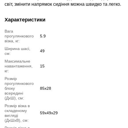
світ, змінити напрямок сидіння можна швидко та легко.
Характеристики
Вага
прогулянкового
5.9
візка, кг:
Ширина шасі,
49
см:
Максимальне
навантаження,
15
кг:
Розмір
прогулянкового
блоку
85х28
всередині
(ДхШ), см:
Розмір візка в
складеному
59х49х29
вигляді
(ДхШхВ), см:
Розмір візка в