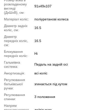
розкладеному
91х49х107
вигляді
(ДхШхВ), см:
Матеріал коліс:
поліуретанові колеса
Діаметр задніх
16.5
коліс, см:
Діаметр
передніх коліс,
16.5
см:
Блокування
Ні
передніх коліс:
Гальмівна
Педаль на задній осі
система:
Амортизація:
всі коліс
Регулювання
батьківської
згинається під кутом
ручки:
Регулювання
3 положення
спинки:
Напрям
прогулянкового
до/від мам