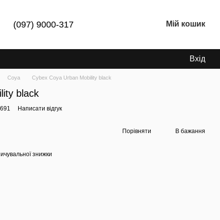
(097) 9000-317
Мій кошик
Вхід
Coya
Cybex Coya Urban Mobility black
ity black
0691
Написати відгук
Порівняти
В бажання
ичувальної знижки