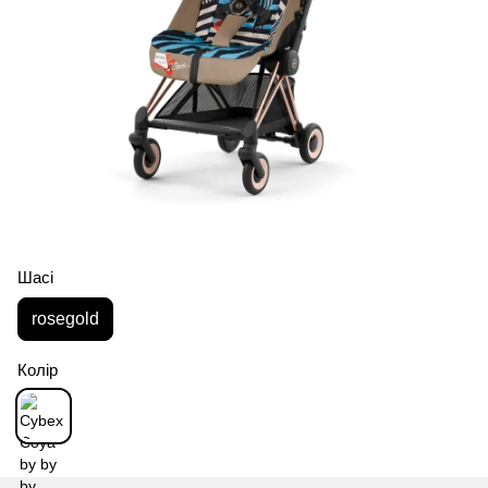
Шасі
rosegold
Колір