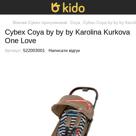
Візочки Cybex прогулянкові
Coya
Cybex Coya by by by Karol
Cybex Coya by by by Karolina Kurkova
One Love
Артикул:
522003001
Написати відгук