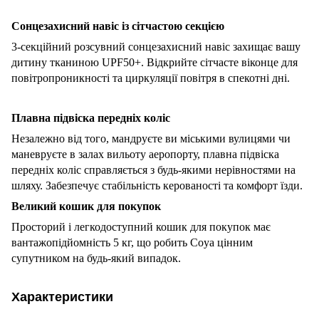
Сонцезахисний навіс із сітчастою секцією
3-секційний розсувний сонцезахисний навіс захищає вашу
дитину тканиною UPF50+.
Відкрийте сітчасте віконце для
повітропроникності та циркуляції повітря в спекотні дні.
Плавна підвіска передніх коліс
Незалежно від того, мандруєте ви міськими вулицями чи
маневруєте в залах вильоту аеропорту, плавна підвіска
передніх коліс справляється з будь-якими нерівностями на
шляху.
Забезпечує стабільність керованості та комфорт їзди.
Великий кошик для покупок
Просторий і легкодоступний кошик для покупок має
вантажопідйомність 5 кг, що робить Coya цінним
супутником на будь-який випадок.
Характеристики