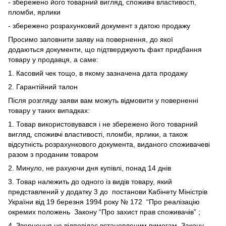
- збережено його товарний вигляд, споживчі властивості,
пломби, ярлики
- збережено розрахунковий документ з датою продажу
Просимо заповнити заяву на повернення, до якої
додаються документи, що підтверджують факт придбання
товару у продавця, а саме:
1. Касовий чек тощо, в якому зазначена дата продажу
2. Гарантійний талон
Після розгляду заяви вам можуть відмовити у поверненні
товару у таких випадках:
1. Товар використовувався і не збережено його товарний
вигляд, споживчі властивості, пломби, ярлики, а також
відсутність розрахункового документа, виданого споживачеві
разом з проданим товаром
2. Минуло, не рахуючи дня купівлі, понад 14 днів
3. Товар належить до одного із видів товару, який
представлений у додатку 3 до
постанови Кабінету Міністрів
України від 19 березня 1994 року № 172
“Про реалізацію
окремих положень
Закону “Про захист прав споживачів”
;
4. Звернення не відповідає встановленим вимогам
Закону