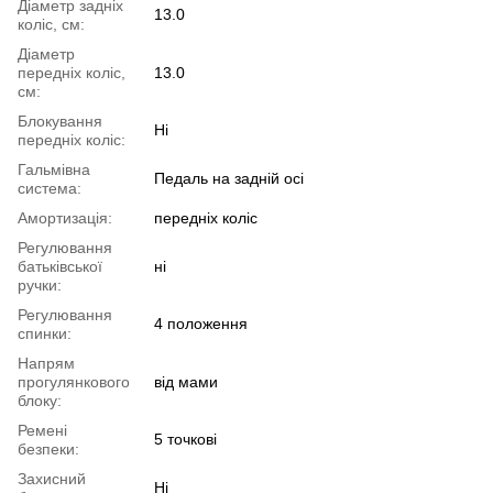
Діаметр задніх
13.0
коліс, см:
Діаметр
передніх коліс,
13.0
см:
Блокування
Ні
передніх коліс:
Гальмівна
Педаль на задній осі
система:
Амортизація:
передніх коліс
Регулювання
батьківської
ні
ручки:
Регулювання
4 положення
спинки:
Напрям
прогулянкового
від мами
блоку:
Ремені
5 точкові
безпеки:
Захисний
Ні