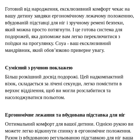
Готовий від народження, ексклюзивний комфорт чекає на
вашу дитину завдяки ергономічному лежачому положенню,
вбудованій підставці для ніг і зручному
ремені безпеки,
який можна просто потягнути.
І це готова система для
подорожей, яка допоможе вам легко переключитися з
поїздки на прогулянку.
Coya - ваш ексклюзивний
мандрівник, який обов’язково приверне увагу.
Сумісний з ручною поклажею
Більш розкішний досвід подорожі.
Ц
ей
надкомпактн
ий
візок
, склад
ається
за лічені секунди, легко помістити в
верхнє відділення, щоб ви могли розслабитися та
насолоджуватися польотом.
Ергономічне лежання та вбудована підставка для ніг
Оптимальний комфорт для вашої дитини. Однією рукою ви
можете легко відкинути спинку в ергономічне положення.
Разом із вбудованою регульованою підставкою для ніг ваша