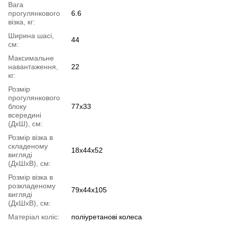
Вага
прогулянкового
6.6
візка, кг:
Ширина шасі,
44
см:
Максимальне
навантаження,
22
кг:
Розмір
прогулянкового
блоку
77x33
всередині
(ДхШ), см:
Розмір візка в
складеному
18x44x52
вигляді
(ДхШхВ), см:
Розмір візка в
розкладеному
79x44x105
вигляді
(ДхШхВ), см:
Матеріал коліс:
поліуретанові колеса