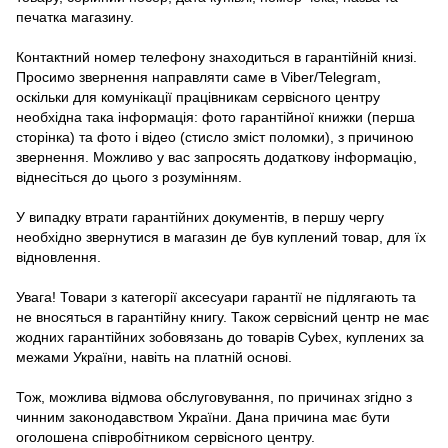
печатка магазину.
Контактний номер телефону знаходиться в гарантійній книзі.
Просимо звернення направляти саме в Viber/Telegram,
оскільки для комунікації працівникам сервісного центру
необхідна така інформація: фото гарантійної книжки (перша
сторінка) та фото і відео (стисло зміст поломки), з причиною
звернення. Можливо у вас запросять додаткову інформацію,
віднесіться до цього з розумінням.
У випадку втрати гарантійних документів, в першу чергу
необхідно звернутися в магазин де був куплений товар, для їх
відновлення.
Увага! Товари з категорії аксесуари гарантії не підлягають та
не вносяться в гарантійну книгу. Також сервісний центр не має
жодних гарантійних зобовязань до товарів Cybex, куплених за
межами України, навіть на платній основі.
Тож, можлива відмова обслуговування, по причинах згідно з
чинним законодавством України. Дана причина має бути
оголошена співробітником сервісного центру.