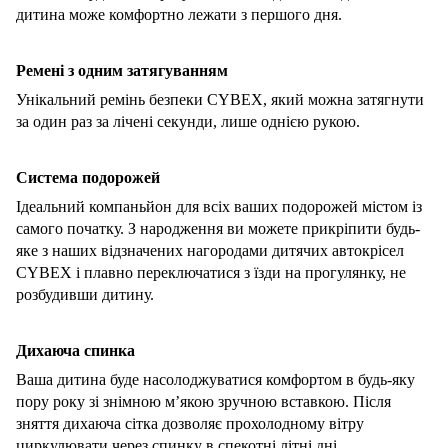
дитина може комфортно лежати з першого дня.
Ремені з одним затягуванням
Унікальний ремінь безпеки CYBEX, який можна
за
тягнути
за один раз за лічені секунди, лише однією рукою.
Система подорожей
Ідеальний компаньйон для всіх ваших подорожей містом із
самого початку. З народження ви можете прикріпити будь-
яке з наших відзначених нагородами дитячих автокрісел
CYBEX і плавно переключатися з їзди на прогулянку, не
розбудивши дитину.
Дихаюча спинка
Ваша дитина буде насолоджуватися
комфортом в будь-яку
пору року зі знімною м’якою зручною вставкою.
Після
зняття дихаюча сітка дозволяє прохолодному вітру
циркулювати через спинку в спекотні літні дні.