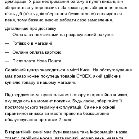
декларації. У разі неотримання багажу в пункті видачі, він
зберігається у перевізника. За кожен день зберігання понад
п'ять діб (п'ять днів зберігання безкоштовно) сплачується
пеня, тому бажано вчасно вибрати своє замовлення.
Детальніше про доставку
Оплата за реквізитами на розрахунковий рахунок
Готівкою в магазині
Онлайн оплата карткою
Післяплата Нова Пошта
Сервісний центр знаходиться в місті Києві. На обслуговування
має право кожен покупець товарів СYBEX, який здійснив
купівлю товару в нашому магазині.
Підтвердженням оригінальності товару є гарантійна книжка,
яку видають на момент покупки. Будь ласка, зберігайте її
протягом усього терміну експлуатації. Саме на основі
гарантійної книжки ви маєте право на безкоштовне
обслуговування протягом 2 років.
В гарантійній книзі має бути вказана така інформація: назва
товару, серійний носер, дата купівлі, номер чека, назва та