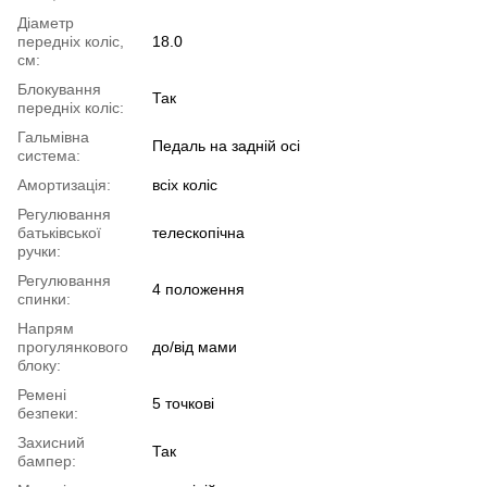
Діаметр
передніх коліс,
18.0
см:
Блокування
Так
передніх коліс:
Гальмівна
Педаль на задній осі
система:
Амортизація:
всіx коліс
Регулювання
батьківської
телескопічна
ручки:
Регулювання
4 положення
спинки:
Напрям
прогулянкового
до/від мами
блоку:
Ремені
5 точкові
безпеки:
Захисний
Так
бампер: