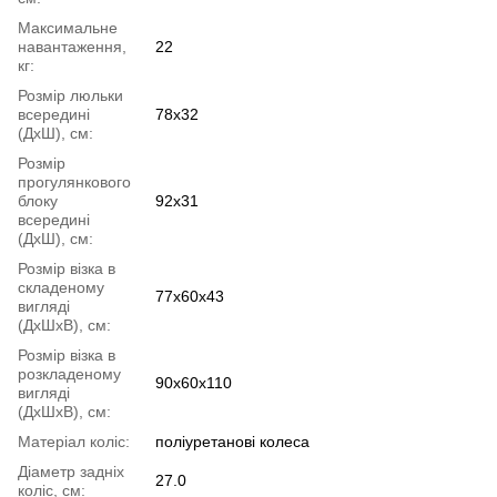
Максимальне
навантаження,
22
кг:
Розмір люльки
всередині
78x32
(ДхШ), см:
Розмір
прогулянкового
блоку
92x31
всередині
(ДхШ), см:
Розмір візка в
складеному
77x60x43
вигляді
(ДхШхВ), см:
Розмір візка в
розкладеному
90x60x110
вигляді
(ДхШхВ), см:
Матеріал коліс:
поліуретанові колеса
Діаметр задніх
27.0
коліс, см: