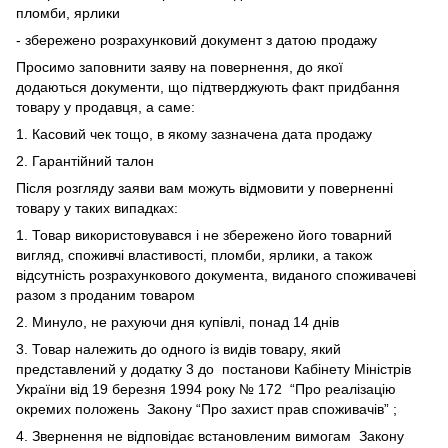
пломби, ярлики
- збережено розрахунковий документ з датою продажу
Просимо заповнити заяву на повернення, до якої
додаються документи, що підтверджують факт придбання
товару у продавця, а саме:
1. Касовий чек тощо, в якому зазначена дата продажу
2. Гарантійний талон
Після розгляду заяви вам можуть відмовити у поверненні
товару у таких випадках:
1. Товар використовувався і не збережено його товарний
вигляд, споживчі властивості, пломби, ярлики, а також
відсутність розрахункового документа, виданого споживачеві
разом з проданим товаром
2. Минуло, не рахуючи дня купівлі, понад 14 днів
3. Товар належить до одного із видів товару, який
представлений у додатку 3 до
постанови Кабінету Міністрів
України від 19 березня 1994 року № 172
“Про реалізацію
окремих положень
Закону “Про захист прав споживачів”
;
4. Звернення не відповідає встановленим вимогам
Закону