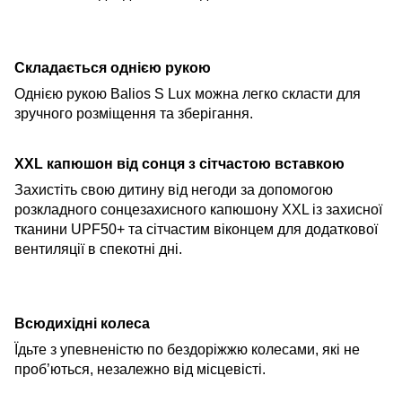
Складається однією рукою
Однією рукою Balios S Lux можна легко скласти для
зручного розміщення та зберігання.
XXL
капюшон
від сонця з сітчастою вставкою
Захистіть свою дитину від негоди за допомогою
розкладного
сонцезахисного
капюшону
XXL із захисної
тканини UPF50+
та
сітчастим віконцем для
додаткової
вентиляції
в спекотні дні.
Всюдихідні колеса
Їдьте з упевненістю по бездоріжжю
колесами, які не
проб’ються, незалежно від місцевіст
і
.