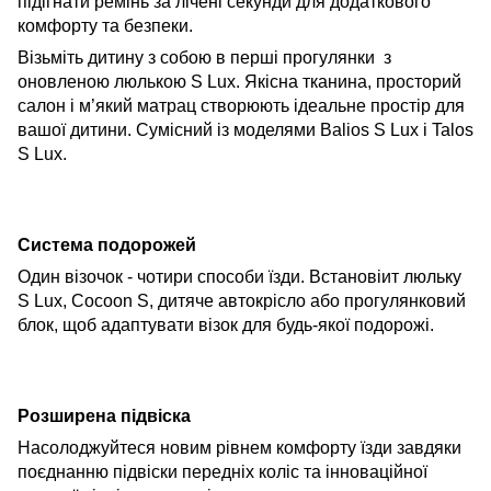
підігнати ремінь за лічені секунди для додаткового
комфорту та безпеки.
Візьміть дитину з собою в перші
прогулянки
з
оновленою люлькою
S Lux. Якісн
а
тканин
а
, просторий
салон і м’який матрац створюють ідеальне
простір
для
вашої дитини. Сумісний із моделями Balios S Lux і Talos
S Lux.
Система подорожей
Один візочок -
чотири способи їзди.
Встановіит
люльку
S Lux, Cocoon S, дитяче автокрісло
або прогулянковий
блок,
щоб адаптувати
візок
для будь-якої подорожі.
Розширена підвіска
Насолоджуйтеся новим рівнем комфорту їзди завдяки
поєднанню підвіски передніх коліс та інноваційної