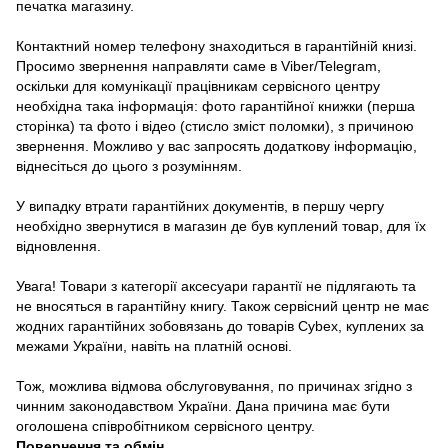
печатка магазину.
Контактний номер телефону знаходиться в гарантійній книзі.
Просимо звернення направляти саме в Viber/Telegram,
оскільки для комунікації працівникам сервісного центру
необхідна така інформація: фото гарантійної книжки (перша
сторінка) та фото і відео (стисло зміст поломки), з причиною
звернення. Можливо у вас запросять додаткову інформацію,
віднесіться до цього з розумінням.
У випадку втрати гарантійних документів, в першу чергу
необхідно звернутися в магазин де був куплений товар, для їх
відновлення.
Увага! Товари з категорії аксесуари гарантії не підлягають та
не вносяться в гарантійну книгу. Також сервісний центр не має
жодних гарантійних зобовязань до товарів Cybex, куплених за
межами України, навіть на платній основі.
Тож, можлива відмова обслуговування, по причинах згідно з
чинним законодавством України. Дана причина має бути
оголошена співробітником сервісного центру.
Повернення та обмін