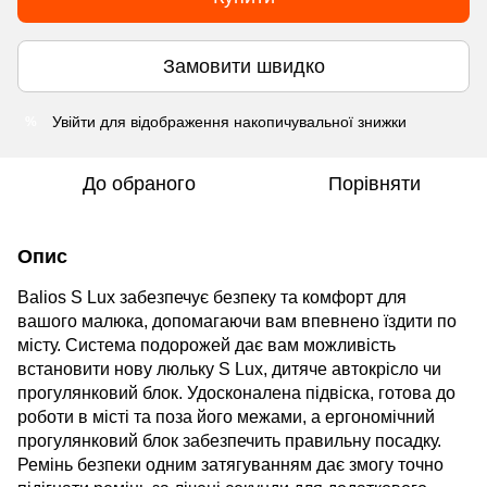
Замовити швидко
Увійти
для відображення накопичувальної знижки
%
До обраного
Порівняти
Опис
Balios S Lux забезпечує безпеку та комфорт
для
вашого малюка, допомагаючи вам впевнено їздити по
місту.
C
истема подорожей дає вам можливість
в
становити
нов
у
люльку
S Lux, дитяче автокрісло чи
прогулянковий блок
. Удосконалена підвіска, готова до
роботи в місті
та поза його межами
, а ергономічн
ий
прогулянковий блок забезпечить правильну посадку
.
Р
емінь безпеки одним
затя
гуванням дає змогу точно