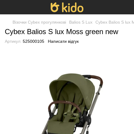
Візочки Cybex прогулянкові
Balios S Lux
Cybex Balios S lux
Cybex Balios S lux Moss green new
Артикул:
525000105
Написати відгук