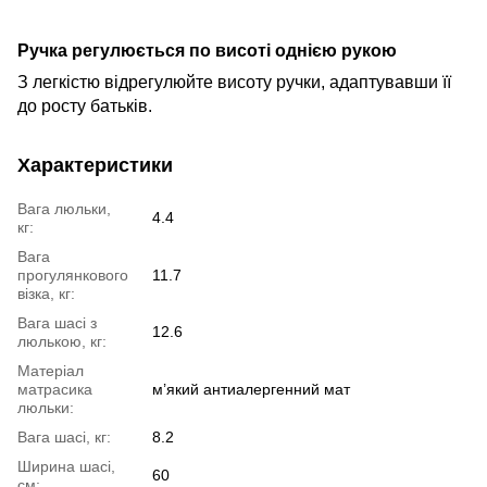
Ручка
регулюється по висоті однією рукою
З легкістю відрегулюйте висоту
ручки,
адаптув
авши її
до росту батьків.
Характеристики
Вага люльки,
4.4
кг:
Вага
прогулянкового
11.7
візка, кг:
Вага шасі з
12.6
люлькою, кг:
Матеріал
матрасика
м’який антиалергенний мат
люльки:
Вага шасі, кг:
8.2
Ширина шасі,
60
см: