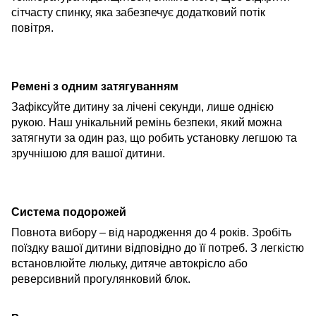
сітчасту спинку, яка забезпечує
додатковий
потік
повітря.
Ремені з одним затягуванням
Зафіксуйте дитину за лічені секунди, лише однією
рукою. Наш унікальний ремінь безпеки, який можна
за
тягнути
за
один раз,
що
робить установку легшою та
зручнішою для вашої дитини.
Система подорожей
Повнота вибору – від народження до
4 років
. Зробіть
поїздку вашої дитини відповідно до її потреб. З легкістю
встановлюйте
люльку
, дитяч
е
автокрісло
або
реверсивн
ий
прогулянковий блок
.