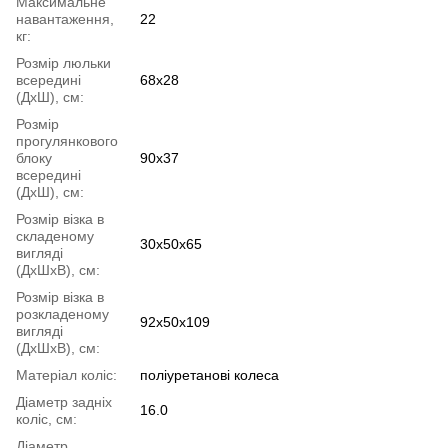
Максимальне
навантаження,
22
кг:
Розмір люльки
всередині
68x28
(ДхШ), см:
Розмір
прогулянкового
блоку
90х37
всередині
(ДхШ), см:
Розмір візка в
складеному
30х50х65
вигляді
(ДхШхВ), см:
Розмір візка в
розкладеному
92х50х109
вигляді
(ДхШхВ), см:
Матеріал коліс:
поліуретанові колеса
Діаметр задніх
16.0
коліс, см:
Діаметр