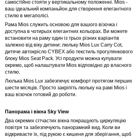
самостійно стояти у вертикальному положенні. Mios -
ваш ідеальний компаньйон для створення елегантного
стилю в мегаполісі.
Рама Mios служить основою для вашого візочка і
доступна в чотирьох елегантних кольорах. Ви можете
встановити
на раму один із трьох різних варіантів
залежно від віку дитини: люльку Mios Lux Carry Cot,
дитяче автокрісло CYBEX або текстиль прогулянкового
блоку Mios Seat Pack. Усі продукти можна купувати
окремо, щоб налаштувати Mios відповідно до власного
стилю.
Люлька
Mios Lux забезпечує комфорт протягом перших
шести місяців. Просто закріпіть люльку на рамі Mios і
ваш візочок готовий до роботи.
Панорама і вікна Sky View
Два окремих сітчастих вікна покращують циркуляцію
повітря та забезпечують панорамний вид. Коли ви
відкриваєте їх, під рукою є кишеня для зберігання, щоб