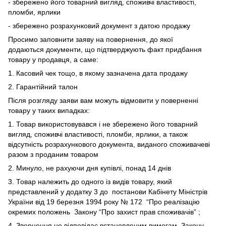
- збережено його товарний вигляд, споживчі властивості,
пломби, ярлики
- збережено розрахунковий документ з датою продажу
Просимо заповнити заяву на повернення, до якої
додаються документи, що підтверджують факт придбання
товару у продавця, а саме:
1. Касовий чек тощо, в якому зазначена дата продажу
2. Гарантійний талон
Після розгляду заяви вам можуть відмовити у поверненні
товару у таких випадках:
1. Товар використовувався і не збережено його товарний
вигляд, споживчі властивості, пломби, ярлики, а також
відсутність розрахункового документа, виданого споживачеві
разом з проданим товаром
2. Минуло, не рахуючи дня купівлі, понад 14 днів
3. Товар належить до одного із видів товару, який
представлений у додатку 3 до
постанови Кабінету Міністрів
України від 19 березня 1994 року № 172
“Про реалізацію
окремих положень
Закону “Про захист прав споживачів”
;
4. Звернення не відповідає встановленим вимогам
Закону