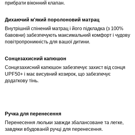
прибрати віконний клапан.
Дихаючий м'який поролоновий матрац
Внутрішній спінений матрац і його підкладка (з 100%
бавовни) забезпечують максимальний комфорт і чудову
повітропроникність для вашої дитини.
Сонцезахисний
капюшон
Сонцезахисний
капюшон
забезпечує захист від сонця
UPF50+ і має висувний козирок, що забезпечує
додаткову тінь.
Ручка для перенесення
Перенесення
люльки
завжди збалансоване та легке
,
завдяки вбудованій ручці для перенесення.