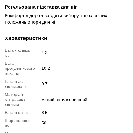
Регульована підставка для ніг
Комфорт у дорозі завдяки вибору трьох різних
положень опори для ніг.
Характеристики
Вага люльки,
4.2
кг:
Вага
прогулянкового
10.2
візка, кг:
Вага шасі з
9.7
люлькою, кг:
Матеріал
матрасика
м’який антиалергенний
люльки:
Вага шасі, кг:
6.5
Ширина шасі,
50
см: