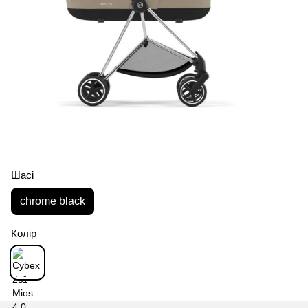
Шасі
chrome black
Колір