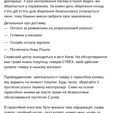
декларації. У разі неотримання багажу в пункті видачі, він
зберігається у перевізника. За кожен день зберігання понад
п'ять діб (п'ять днів зберігання безкоштовно) сплачується
пеня, тому бажано вчасно вибрати своє замовлення.
Детальніше про доставку
Оплата за реквізитами на розрахунковий рахунок
Готівкою в магазині
Онлайн оплата карткою
Післяплата Нова Пошта
Сервісний центр знаходиться в місті Києві. На обслуговування
має право кожен покупець товарів СYBEX, який здійснив
купівлю товару в нашому магазині.
Підтвердженням оригінальності товару є гарантійна книжка,
яку видають на момент покупки. Будь ласка, зберігайте її
протягом усього терміну експлуатації. Саме на основі
гарантійної книжки ви маєте право на безкоштовне
обслуговування протягом 2 років.
В гарантійній книзі має бути вказана така інформація: назва
товару, серійний носер, дата купівлі, номер чека, назва та