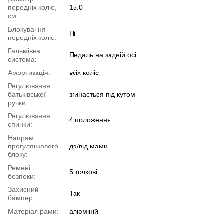
передніх коліс,
15.0
см:
Блокування
Ні
передніх коліс:
Гальмівна
Педаль на задній осі
система:
Амортизація:
всіx коліс
Регулювання
батьківської
згинається під кутом
ручки:
Регулювання
4 положення
спинки:
Напрям
прогулянкового
до/від мами
блоку:
Ремені
5 точкові
безпеки:
Захисний
Так
бампер:
Матеріал рами:
алюміній