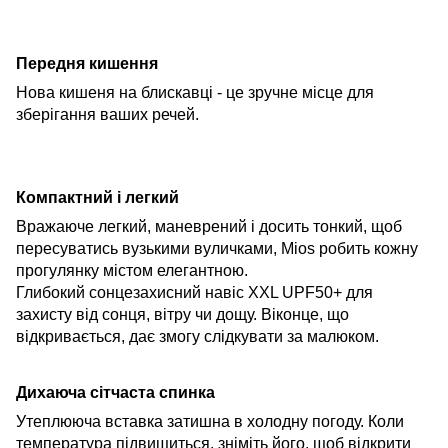
Передня кишення
Нова кишеня на блискавці - це зручне місце для
зберігання ваших речей.
Компактний і легкий
Вражаюче легкий, маневрений і досить тонкий, щоб
пересуватись
вузькими вуличками
, Mios робить кожну
прогулянку містом елегантною.
Глибокий
сонцезахисний навіс XXL UPF50+ для
захисту від сонця, вітру чи дощу. Віконце, що
відкривається, дає змогу слідкувати за малюком.
Дихаюча сітчаста спинка
Утеплююча вставка затишна в холодну погоду. Коли
температура підвищиться, зніміть його, щоб відкрити