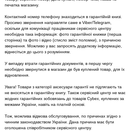
печатка магазину.
Контактний номер телефону знаходиться в гарантійній книзі.
Просимо звернення направляти саме в Viber/Telegram,
оскільки для комунікації працівникам сервісного центру
необхідна така інформація: фото гарантійної книжки (перша
сторінка) та фото і відео (стисло зміст поломки), з причиною
звернення. Можливо у вас запросять додаткову інформацію,
віднесіться до цього з розумінням.
У випадку втрати гарантійних документів, в першу чергу
необхідно звернутися в магазин де був куплений товар, для їх
відновлення.
Увага! Товари з категорії аксесуари гарантії не підлягають та
не вносяться в гарантійну книгу. Також сервісний центр не має
жодних гарантійних зобовязань до товарів Cybex, куплених за
межами України, навіть на платній основі.
Тож, можлива відмова обслуговування, по причинах згідно з
чинним законодавством України. Дана причина має бути
оголошена співробітником сервісного центру.