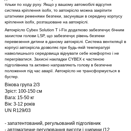
тільки по ходу руху. Якщо у вашому автомобілі відсутня
система кріплення isofix, то автокрісло можна закріпити
штатними ременями безпеки, засунувши в середину корпусу
кріплення isofix, розташоване на автокріслі.
Автокрісло Cybex Solution T i-Fix додатково забезпечує бічним
захистом голови LSP, що забезпечує рівень безпеки
перевезення дитини в даному автокріслі. Система вентиляції в
корпусі автокрісла дозволяє при будь-якій температурі
навколишнього середовища відчувати себе комфортно і не
перегріватися. Захисні накладки CYBEX є частиною
підголівника та активно направляють голову в безпечне
положення під час аварії. Автокрісло не трансформується в
бустер.
Вікова група 2/3
Зріст: 100-150 см
Вага: 15-50 кг
Вік: 3-12 років
UN R129/03
- запатентований, регульований підголівник
- автоматичне регулювання висоти і ширини (12