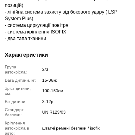
позицій)
- лінійна система захисту від бокового удару ( LSP
System Plus)
- система циркуляції повітря
- система кріплення ISOFIX
- два тапа тканини
Характеристики
Група
2/3
автокрісла:
Вага дитини, кг:
15-36кг.
Зріст дитини,
100-150см
см:
Вік дитини:
3-12р.
Стандарт
UN R129/03
безпеки:
Кріплення
автокрісла в
штатні ремені безпеки / isofix
авто: