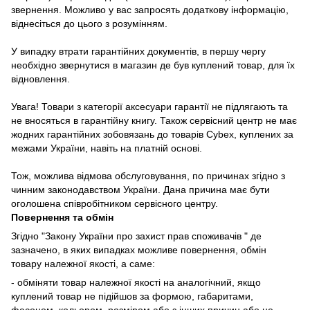
звернення. Можливо у вас запросять додаткову інформацію,
віднесіться до цього з розумінням.
У випадку втрати гарантійних документів, в першу чергу
необхідно звернутися в магазин де був куплений товар, для їх
відновлення.
Увага! Товари з категорії аксесуари гарантії не підлягають та
не вносяться в гарантійну книгу. Також сервісний центр не має
жодних гарантійних зобовязань до товарів Cybex, куплених за
межами України, навіть на платній основі.
Тож, можлива відмова обслуговування, по причинах згідно з
чинним законодавством України. Дана причина має бути
оголошена співробітником сервісного центру.
Повернення та обмін
Згідно "Закону України про захист прав споживачів " де
зазначено, в яких випадках
можливе повернення, обмін
товару належної якості, а саме:
- обміняти товар належної якості на аналогічний, якщо
куплений товар не підійшов за формою, габаритами,
фасоном, кольором, розміром або з інших причин або не