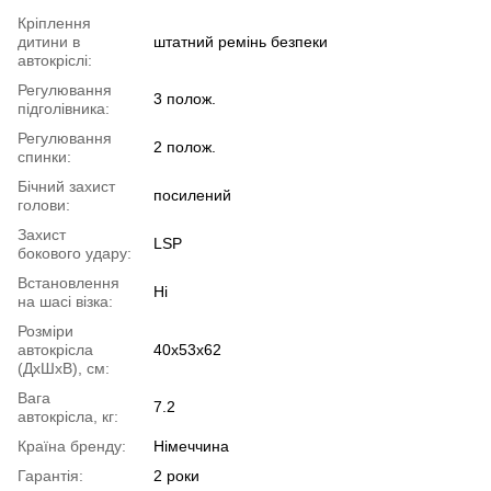
Кріплення
дитини в
штатний ремінь безпеки
автокріслі:
Регулювання
3 полож.
підголівника:
Регулювання
2 полож.
спинки:
Бічний захист
посилений
голови:
Захист
LSP
бокового удару:
Встановлення
Ні
на шасі візка:
Розміри
автокрісла
40х53х62
(ДхШхВ), см:
Вага
7.2
автокрісла, кг:
Країна бренду:
Німеччина
Гарантія:
2 роки