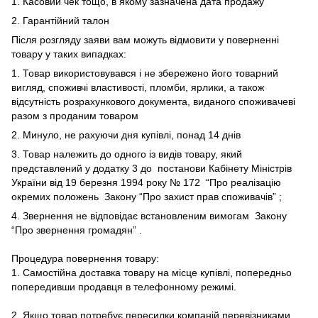
1. Касовий чек тощо, в якому зазначена дата продажу
2. Гарантійний талон
Після розгляду заяви вам можуть відмовити у поверненні
товару у таких випадках:
1. Товар використовувався і не збережено його товарний
вигляд, споживчі властивості, пломби, ярлики, а також
відсутність розрахункового документа, виданого споживачеві
разом з проданим товаром
2. Минуло, не рахуючи дня купівлі, понад 14 днів
3. Товар належить до одного із видів товару, який
представлений у додатку 3 до
постанови Кабінету Міністрів
України від 19 березня 1994 року № 172
“Про реалізацію
окремих положень
Закону “Про захист прав споживачів”
;
4. Звернення не відповідає встановленим вимогам
Закону
“Про звернення громадян”
.
Процедура повернення товару:
1. Самостійна доставка товару на місце купівлі, попередньо
попередивши продавця в телефонному режимі.
2. Якщо товар потребує пересилки компаній перевізниками,