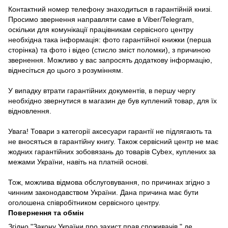
Контактний номер телефону знаходиться в гарантійній книзі.
Просимо звернення направляти саме в Viber/Telegram,
оскільки для комунікації працівникам сервісного центру
необхідна така інформація: фото гарантійної книжки (перша
сторінка) та фото і відео (стисло зміст поломки), з причиною
звернення. Можливо у вас запросять додаткову інформацію,
віднесіться до цього з розумінням.
У випадку втрати гарантійних документів, в першу чергу
необхідно звернутися в магазин де був куплений товар, для їх
відновлення.
Увага! Товари з категорії аксесуари гарантії не підлягають та
не вносяться в гарантійну книгу. Також сервісний центр не має
жодних гарантійних зобовязань до товарів Cybex, куплених за
межами України, навіть на платній основі.
Тож, можлива відмова обслуговування, по причинах згідно з
чинним законодавством України. Дана причина має бути
оголошена співробітником сервісного центру.
Повернення та обмін
Згідно "Закону України про захист прав споживачів " де