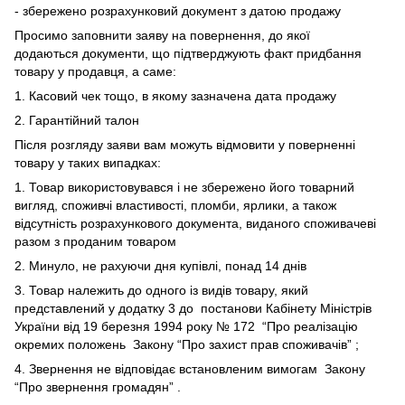
- збережено розрахунковий документ з датою продажу
Просимо заповнити заяву на повернення, до якої
додаються документи, що підтверджують факт придбання
товару у продавця, а саме:
1. Касовий чек тощо, в якому зазначена дата продажу
2. Гарантійний талон
Після розгляду заяви вам можуть відмовити у поверненні
товару у таких випадках:
1. Товар використовувався і не збережено його товарний
вигляд, споживчі властивості, пломби, ярлики, а також
відсутність розрахункового документа, виданого споживачеві
разом з проданим товаром
2. Минуло, не рахуючи дня купівлі, понад 14 днів
3. Товар належить до одного із видів товару, який
представлений у додатку 3 до
постанови Кабінету Міністрів
України від 19 березня 1994 року № 172
“Про реалізацію
окремих положень
Закону “Про захист прав споживачів”
;
4. Звернення не відповідає встановленим вимогам
Закону
“Про звернення громадян”
.