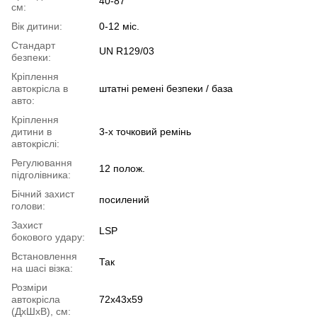
40-87
см:
Вік дитини:
0-12 міс.
Стандарт
UN R129/03
безпеки:
Кріплення
автокрісла в
штатні ремені безпеки / база
авто:
Кріплення
дитини в
3-х точковий ремінь
автокріслі:
Регулювання
12 полож.
підголівника:
Бічний захист
посилений
голови:
Захист
LSP
бокового удару:
Встановлення
Так
на шасі візка:
Розміри
автокрісла
72х43х59
(ДхШхВ), см: