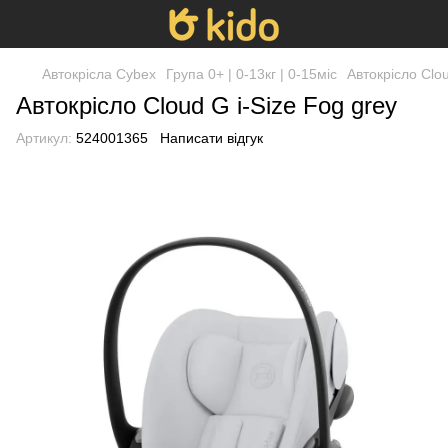
Автокрісла Cybex
Група 0+ | 0-13кг | 0-15міс
Автокрісло Clou
Автокрісло Cloud G i-Size Fog grey
Артикул:
524001365
Написати відгук