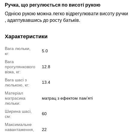
Ручка, що регулюється по висоті рукою
Однією рукою можна легко відрегулювати висоту
ручки
,
адаптувавшись
до
росту
батьків.
Характеристики
Вага люльки,
5.0
кг:
Вага
прогулянкового
12.8
візка, кг:
Вага шасі з
13.4
люлькою, кг:
Матеріал
матрасика
матрац з ефектом пам’яті
люльки:
Ширина шасі,
60
см:
Максимальне
навантаження,
22