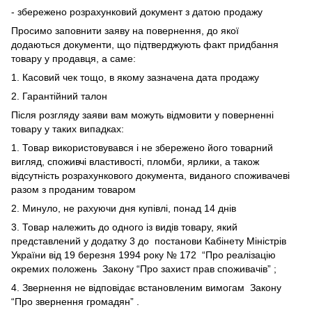
- збережено розрахунковий документ з датою продажу
Просимо заповнити заяву на повернення, до якої
додаються документи, що підтверджують факт придбання
товару у продавця, а саме:
1. Касовий чек тощо, в якому зазначена дата продажу
2. Гарантійний талон
Після розгляду заяви вам можуть відмовити у поверненні
товару у таких випадках:
1. Товар використовувався і не збережено його товарний
вигляд, споживчі властивості, пломби, ярлики, а також
відсутність розрахункового документа, виданого споживачеві
разом з проданим товаром
2. Минуло, не рахуючи дня купівлі, понад 14 днів
3. Товар належить до одного із видів товару, який
представлений у додатку 3 до
постанови Кабінету Міністрів
України від 19 березня 1994 року № 172
“Про реалізацію
окремих положень
Закону “Про захист прав споживачів”
;
4. Звернення не відповідає встановленим вимогам
Закону
“Про звернення громадян”
.