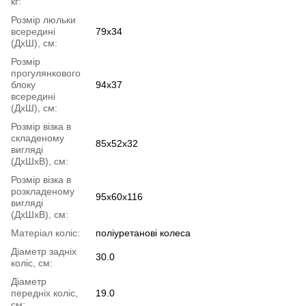
кг:
Розмір люльки
всередині
79x34
(ДхШ), см:
Розмір
прогулянкового
блоку
94x37
всередині
(ДхШ), см:
Розмір візка в
складеному
85x52x32
вигляді
(ДхШхВ), см:
Розмір візка в
розкладеному
95x60x116
вигляді
(ДхШхВ), см:
Матеріал коліс:
поліуретанові колеса
Діаметр задніх
30.0
коліс, см:
Діаметр
передніх коліс,
19.0
см: