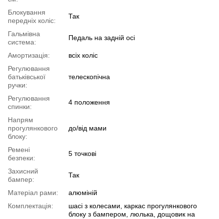
Блокування
Так
передніх коліс:
Гальмівна
Педаль на задній осі
система:
Амортизація:
всіx коліс
Регулювання
батьківської
телескопічна
ручки:
Регулювання
4 положення
спинки:
Напрям
прогулянкового
до/від мами
блоку:
Ремені
5 точкові
безпеки:
Захисний
Так
бампер:
Матеріал рами:
алюміній
Комплектація:
шасі з колесами, каркас прогулянкового
блоку з бампером, люлька, дощовик на