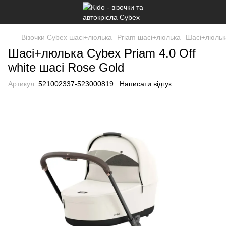
Візочки Cybex шасі+люлька
Priam шасі+люлька
Шасі+люлька
Шасі+люлька Cybex Priam 4.0 Off
white шасі Rose Gold
Артикул:
521002337-523000819
Написати відгук