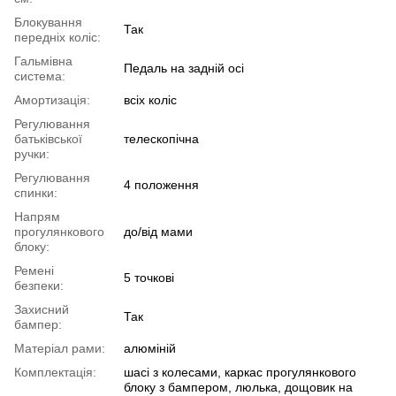
Блокування
Так
передніх коліс:
Гальмівна
Педаль на задній осі
система:
Амортизація:
всіx коліс
Регулювання
батьківської
телескопічна
ручки:
Регулювання
4 положення
спинки:
Напрям
прогулянкового
до/від мами
блоку:
Ремені
5 точкові
безпеки:
Захисний
Так
бампер:
Матеріал рами:
алюміній
Комплектація:
шасі з колесами, каркас прогулянкового
блоку з бампером, люлька, дощовик на