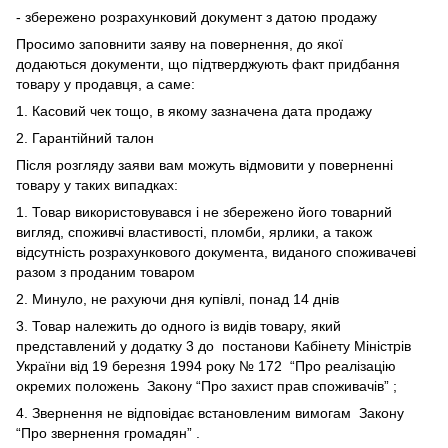
- збережено розрахунковий документ з датою продажу
Просимо заповнити заяву на повернення, до якої
додаються документи, що підтверджують факт придбання
товару у продавця, а саме:
1. Касовий чек тощо, в якому зазначена дата продажу
2. Гарантійний талон
Після розгляду заяви вам можуть відмовити у поверненні
товару у таких випадках:
1. Товар використовувався і не збережено його товарний
вигляд, споживчі властивості, пломби, ярлики, а також
відсутність розрахункового документа, виданого споживачеві
разом з проданим товаром
2. Минуло, не рахуючи дня купівлі, понад 14 днів
3. Товар належить до одного із видів товару, який
представлений у додатку 3 до
постанови Кабінету Міністрів
України від 19 березня 1994 року № 172
“Про реалізацію
окремих положень
Закону “Про захист прав споживачів”
;
4. Звернення не відповідає встановленим вимогам
Закону
“Про звернення громадян”
.