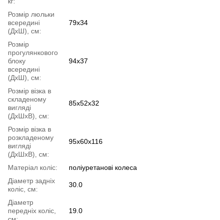
кг:
Розмір люльки
всередині
79x34
(ДхШ), см:
Розмір
прогулянкового
блоку
94x37
всередині
(ДхШ), см:
Розмір візка в
складеному
85x52x32
вигляді
(ДхШхВ), см:
Розмір візка в
розкладеному
95x60x116
вигляді
(ДхШхВ), см:
Матеріал коліс:
поліуретанові колеса
Діаметр задніх
30.0
коліс, см:
Діаметр
передніх коліс,
19.0
см: