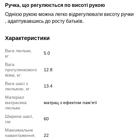
Ручка, що регулюється по висоті рукою
Однією рукою можна легко відрегулювати висоту
ручки
,
адаптувавшись
до
росту
батьків.
Характеристики
Вага люльки,
5.0
кг:
Вага
прогулянкового
12.8
візка, кг:
Вага шасі з
13.4
люлькою, кг:
Матеріал
матрасика
матрац з ефектом пам’яті
люльки:
Ширина шасі,
60
см:
Максимальне
навантаження,
22