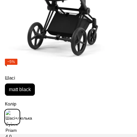
−5%
Шасі
matt black
Колір