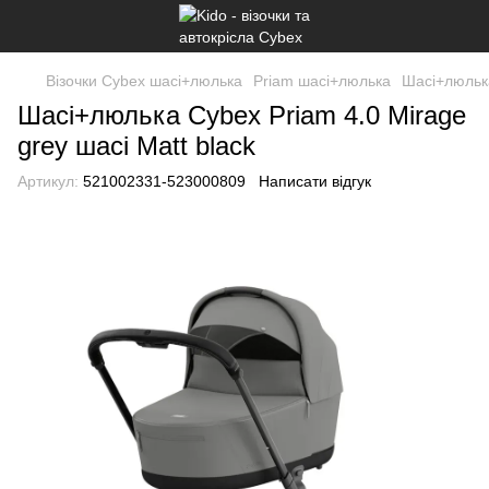
Візочки Cybex шасі+люлька
Priam шасі+люлька
Шасі+люлька
Шасі+люлька Cybex Priam 4.0 Mirage
grey шасі Matt black
Артикул:
521002331-523000809
Написати відгук